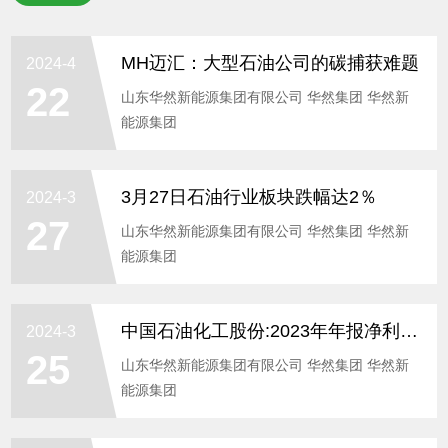
MH迈汇：大型石油公司的碳捕获难题
2024-4
22
山东华然新能源集团有限公司 华然集团 华然新
能源集团
3月27日石油行业板块跌幅达2％
2024-3
27
山东华然新能源集团有限公司 华然集团 华然新
能源集团
中国石油化工股份:2023年年报净利6786400.00万元 同比减少11.29％
2024-3
25
山东华然新能源集团有限公司 华然集团 华然新
能源集团