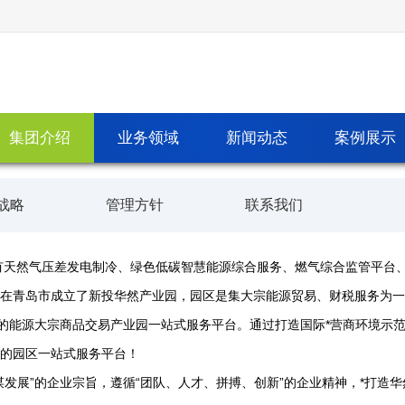
集团介绍
业务领域
新闻动态
案例展示
战略
管理方针
联系我们
务有天然气压差发电制冷、绿色低碳智慧能源综合服务、燃气综合监管平台
在青岛市成立了新投华然产业园，园区是集大宗能源贸易、财税服务为一
定的能源大宗商品交易产业园一站式服务平台。通过打造国际*营商环境示
的园区一站式服务平台！
发展”的企业宗旨，遵循“团队、人才、拼搏、创新”的企业精神，*打造