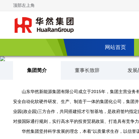
顶部左上角
网站首页
集团简介
董事长致辞
发展
山东华然新能源集团有限公司成立于2015年，集团主营业
安全自动化软硬件研发、生产、制造于一体的集团化公司，集团并
业园(政企园)三方合作，共同搭建招才引智基地，是政府签约指
对接国际通行规则，实行高水平的投资贸易政策、打造具有竞争力
华然集团坚持科学发展的理念，本着“以质量求生存，以信誉谋