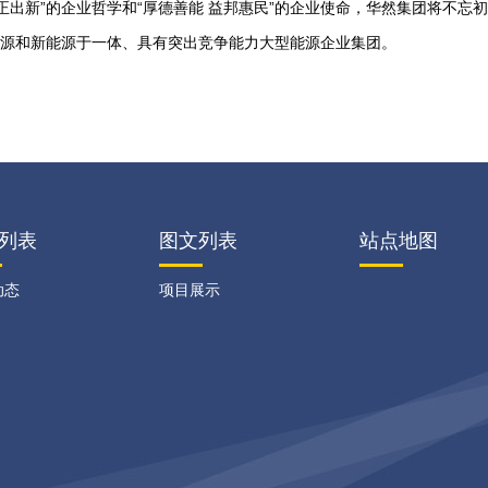
正出新”的企业哲学和“厚德善能 益邦惠民”的企业使命，华然集团将不
能源和新能源于一体、具有突出竞争能力大型能源企业集团。
列表
图文列表
站点地图
动态
项目展示